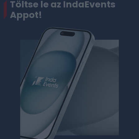
Töltse le az IndaEvents
Appot!