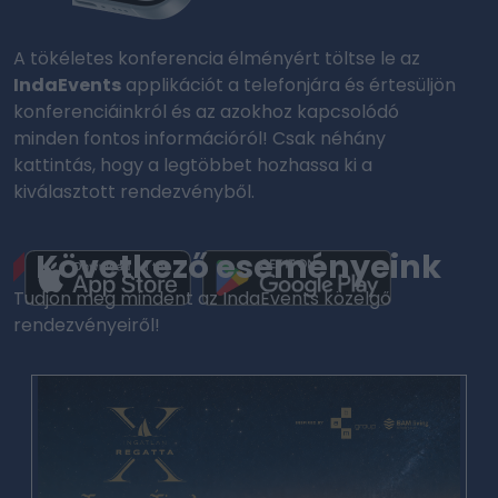
A tökéletes konferencia élményért töltse le az
IndaEvents
applikációt a telefonjára és értesüljön
konferenciáinkról és az azokhoz kapcsolódó
minden fontos információról! Csak néhány
kattintás, hogy a legtöbbet hozhassa ki a
kiválasztott rendezvényből.
Következő eseményeink
Tudjon meg mindent az IndaEvents közelgő
rendezvényeiről!