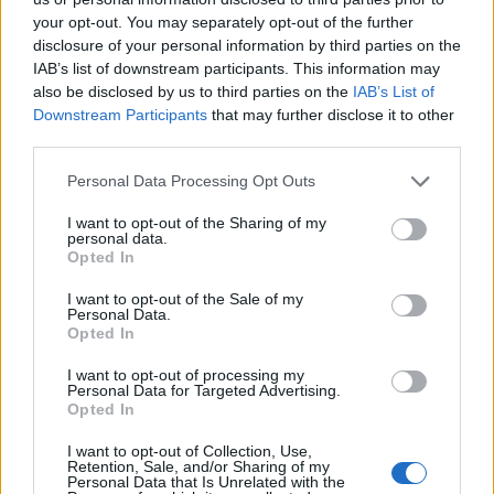
your opt-out. You may separately opt-out of the further
disclosure of your personal information by third parties on the
IAB’s list of downstream participants. This information may
also be disclosed by us to third parties on the
IAB’s List of
Nyereményjáték
Downstream Participants
that may further disclose it to other
Nyerj egy dedikált LEGO®
third parties.
McLaren P1™-et!
Please note that this website/app uses one or more Google
Personal Data Processing Opt Outs
services and may gather and store information including but
Gyere ki az eseményre, iratkozz fel a Totalcar Klubba
not limited to your visit or usage behaviour. You may click to
I want to opt-out of the Sharing of my
és nyerj egy MAD MIKE által dedikált LEGO® Technic
personal data.
grant or deny consent to Google and its third-party tags to
Opted In
McLaren P1™ (42172) szettet!
use your data for below specified purposes in below Google
consent section.
I want to opt-out of the Sale of my
A különleges, dedikált LEGO autót a rendezvény után
Personal Data.
Opted In
sorsoljuk ki a Totalcar Klub feliratkozói között.
I want to opt-out of processing my
🗓️ Sorsolás időpontja:
2025. szeptember 26.
Personal Data for Targeted Advertising.
Opted In
A nyereményjáték szabályzatot megtalálod itt:
SZABÁLYZAT
I want to opt-out of Collection, Use,
Retention, Sale, and/or Sharing of my
Personal Data that Is Unrelated with the