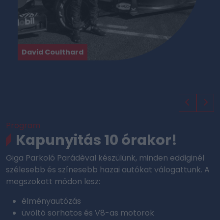
David Coulthard
Program
Kapunyitás 10 órakor!
Giga Parkoló Parádèval készülünk, minden eddiginél
szélesebb és színesebb hazai autókat válogattunk. A
megszokott módon lesz:
élményautózás
üvöltő sorhatos és V8-as motorok