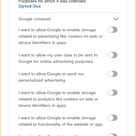
A részvétel teljesen ingyenes.
Purposes for which it was collected.
Opted Out
Google consents
Gyakran ismételt kérdések
I want to allow Google to enable storage
Igyekeztünk a leggyakrabban felmerülő kérdésekre
related to advertising like cookies on web or
device identifiers in apps.
válaszolni. Ha mégis maradt benned bizonytalanság,
ne habozz, írj nekünk!
I want to allow my user data to be sent to
Google for online advertising purposes.
Hol vehetek belépőjegyet?
I want to allow Google to send me
personalized advertising.
Kutyát hozhatok-e?
I want to allow Google to enable storage
related to analytics like cookies on web or
device identifiers in apps.
Mivel lehet majd fizetni?
I want to allow Google to enable storage
related to functionality of the website or app.
Mettől meddig tart a rendezvény?