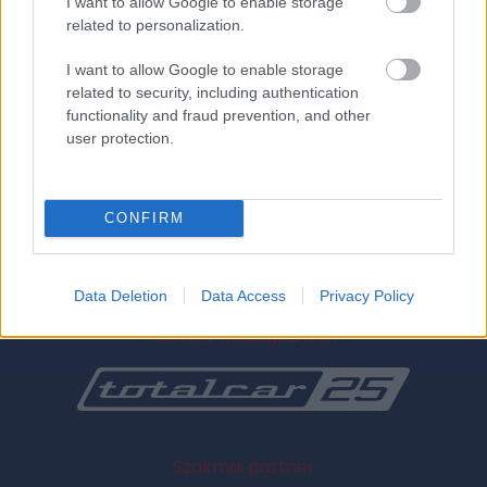
I want to allow Google to enable storage
related to personalization.
Hogyan jutok be a Totalcar Fanzone területre?
I want to allow Google to enable storage
related to security, including authentication
functionality and fraud prevention, and other
Gyerekeket is hozhatok a rendezvényre?
user protection.
Hol tudok majd parkolni?
CONFIRM
Data Deletion
Data Access
Privacy Policy
Kiemelt médiapartner
Szakmai partner