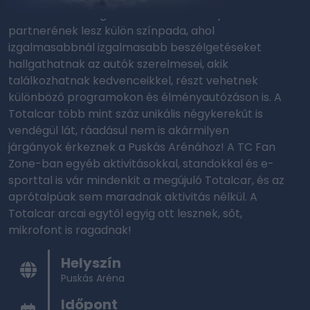
Showrunra kilátogatókat. A rendezvény hivatalos
partnerének lesz külön színpada, ahol
izgalmasabbnál izgalmasabb beszélgetéseket
hallgathatnak az autók szerelmesei, akik
találkozhatnak kedvenceikkel, részt vehetnek
különböző programokon és élményautózáson is. A
Totalcar több mint száz unikális négykerekűt is
vendégül lát, ráadásul nem is akármilyen
járgányok érkeznek a Puskás Arénához! A TC Fan
Zone-ban egyéb aktivitásokkal, standokkal és e-
sporttal is vár mindenkit a megújuló Totalcar, és az
aprótalpúak sem maradnak aktivitás nélkül. A
Totalcar arcai egytől egyig ott lesznek, sőt,
mikrofont is ragadnak!
Helyszín
Puskás Aréna
Időpont