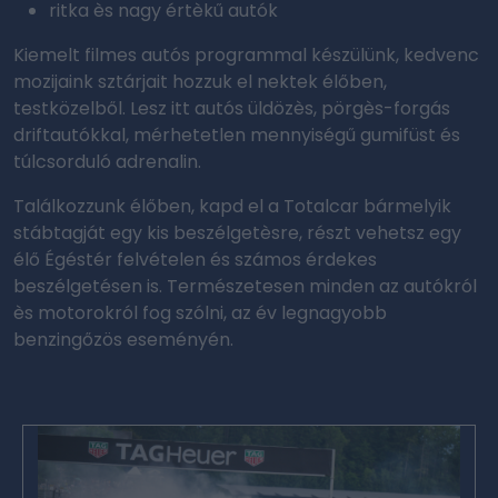
ritka ès nagy értèkű autók
Kiemelt filmes autós programmal készülünk, kedvenc
mozijaink sztárjait hozzuk el nektek élőben,
testközelből. Lesz itt autós üldözès, pörgès-forgás
driftautókkal, mérhetetlen mennyiségű gumifüst és
túlcsorduló adrenalin.
Találkozzunk élőben, kapd el a Totalcar bármelyik
stábtagját egy kis beszélgetèsre, részt vehetsz egy
élő Égéstér felvételen és számos érdekes
beszélgetésen is. Természetesen minden az autókról
ès motorokról fog szólni, az év legnagyobb
benzingőzös eseményén.