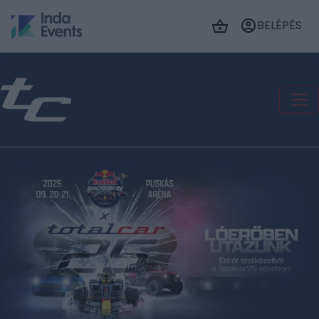
BELÉPÉS
JEGYVÁSÁRLÁS
REDBULL SHOWRUN
Éld át testközelből, a
Totalcar25 zónában.
Az idén 25. születésnapját ünneplő Totalcar
különleges programokkal várja a Red Bull