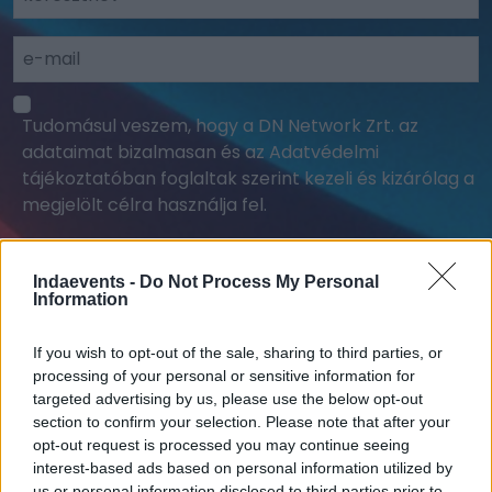
Tudomásul veszem, hogy a DN Network Zrt. az
adataimat bizalmasan és az Adatvédelmi
tájékoztatóban foglaltak szerint kezeli és kizárólag a
megjelölt célra használja fel.
FELIRATKOZÁS
Indaevents -
Do Not Process My Personal
Information
If you wish to opt-out of the sale, sharing to third parties, or
processing of your personal or sensitive information for
targeted advertising by us, please use the below opt-out
section to confirm your selection. Please note that after your
opt-out request is processed you may continue seeing
interest-based ads based on personal information utilized by
us or personal information disclosed to third parties prior to