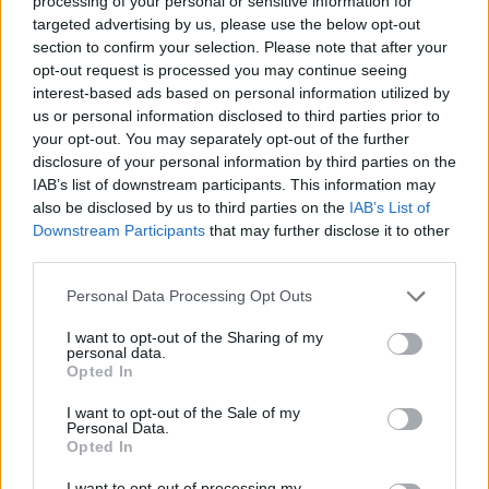
processing of your personal or sensitive information for
Lamborghini Huracánt alakít át drift
targeted advertising by us, please use the below opt-out
szuperautóvá a 2019-es Goodwood Festival of
section to confirm your selection. Please note that after your
Speed-re. Mike azt mondja, imád mindennel
opt-out request is processed you may continue seeing
versenyezni, ami hangos, gyors és veszélyes –
interest-based ads based on personal information utilized by
us or personal information disclosed to third parties prior to
úgyhogy érdemes őt megnézni élőben a Red
your opt-out. You may separately opt-out of the further
Bull Showrun-on, mert biztos nem kíméli sem a
disclosure of your personal information by third parties on the
gépet, sem önmagát.
IAB’s list of downstream participants. This information may
also be disclosed by us to third parties on the
IAB’s List of
Downstream Participants
that may further disclose it to other
Előadások
third parties.
Please note that this website/app uses one or more Google
Personal Data Processing Opt Outs
15:20
2025. 09. 20.
services and may gather and store information including but
ENG
INTERJÚ-KEREKASZTAL
not limited to your visit or usage behaviour. You may click to
I want to opt-out of the Sharing of my
personal data.
grant or deny consent to Google and its third-party tags to
Totalcar 25 SZÍNPAD
Opted In
use your data for below specified purposes in below Google
Interjú a Mad Mike-al és a Drift Brothers-el
consent section.
I want to opt-out of the Sale of my
Personal Data.
Opted In
16:00
2025. 09. 20.
I want to opt-out of processing my