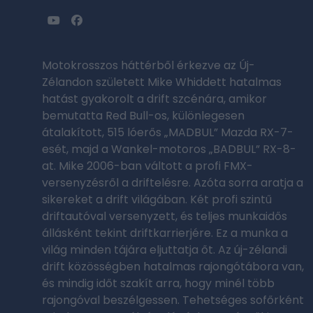
Motokrosszos háttérből érkezve az Új-
Zélandon született Mike Whiddett hatalmas
hatást gyakorolt a drift szcénára, amikor
bemutatta Red Bull-os, különlegesen
átalakított, 515 lóerős „MADBUL” Mazda RX-7-
esét, majd a Wankel-motoros „BADBUL” RX-8-
at. Mike 2006-ban váltott a profi FMX-
versenyzésről a driftelésre. Azóta sorra aratja a
sikereket a drift világában. Két profi szintű
driftautóval versenyzett, és teljes munkaidős
állásként tekint driftkarrierjére. Ez a munka a
világ minden tájára eljuttatja őt. Az új-zélandi
drift közösségben hatalmas rajongótábora van,
és mindig időt szakít arra, hogy minél több
rajongóval beszélgessen. Tehetséges sofőrként